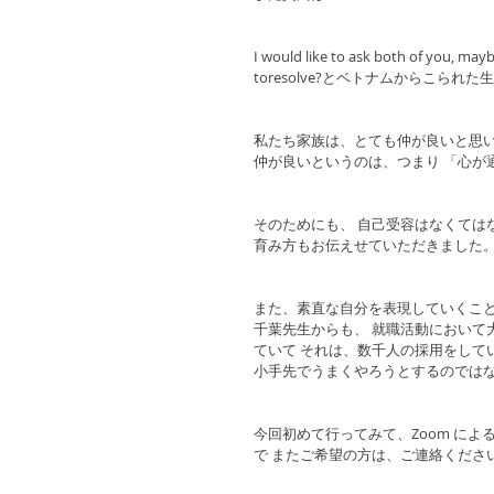
I would like to ask both of you, mayb
toresolve?とベトナムからこら
私たち家族は、とても仲が良いと思
仲が良いというのは、つまり 「心が
そのためにも、 自己受容はなくては
育み方もお伝えせていただきました
また、素直な自分を表現していくこ
千葉先生からも、 就職活動において
ていて それは、数千人の採用をして
小手先でうまくやろうとするのではな
今回初めて行ってみて、Zoom に
で またご希望の方は、ご連絡くださ