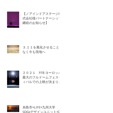
【ノアインドアステージ株
式会社様パートナーシップ
継続のお知らせ】
３.１１を風化させること
なく今も現地へ
２０２１ FFB ヨーロッパ
最大のフルドームフェステ
ィバルでの上映が決まりま
した！
糸島市×LIFE×九州大学
SDGsデザインユニット×認