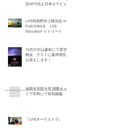
定NPO法人日本セラピュー
ティック協会×北洋建設
LIFE特別野外上映決定 in
FUKUOKA＆ LIFE
Education リトリート
10月31日は蓼科にて星空上
映会 ゲストに葉祥明氏を
お迎えします！
福岡女学院大学 国際キャ
リア学科にて特別講義
『LIFEオーケストラ』