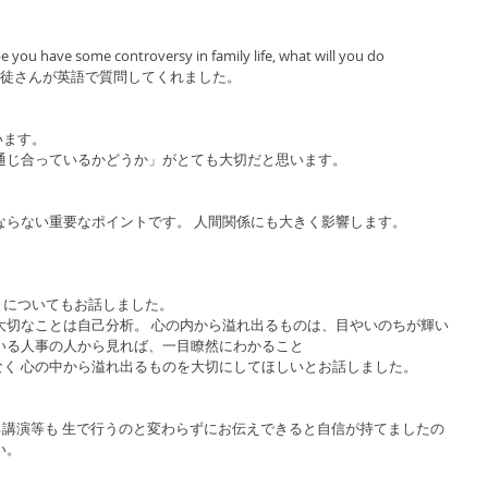
e you have some controversy in family life, what will you do 
れた生徒さんが英語で質問してくれました。
います。
通じ合っているかどうか」がとても大切だと思います。
ならない重要なポイントです。 人間関係にも大きく影響します。
。
とについてもお話しました。
大切なことは自己分析。 心の内から溢れ出るものは、目やいのちが輝い
いる人事の人から見れば、一目瞭然にわかること
く 心の中から溢れ出るものを大切にしてほしいとお話しました。
よる講演等も 生で行うのと変わらずにお伝えできると自信が持てましたの
い。