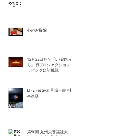
心のお掃除
12月22日冬至『LIFE®︎いの
ち』初プロジェクションマ
ッピングに初挑戦
LIFE Festival 草場一壽 × 橋
本昌彦
第50回 九州栄養福祉大