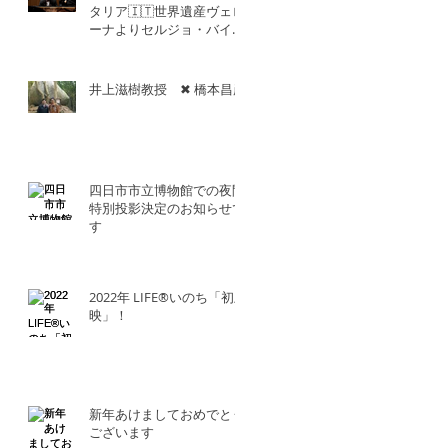
タリア🇮🇹世界遺産ヴェロ
ーナよりセルジョ・バイエ
ッタ氏との共演！！
井上滋樹教授 ✖︎ 橋本昌彦
四日市市立博物館での夜間
特別投影決定のお知らせで
す
2022年 LIFE®︎いのち「初上
映」！
新年あけましておめでとう
ございます