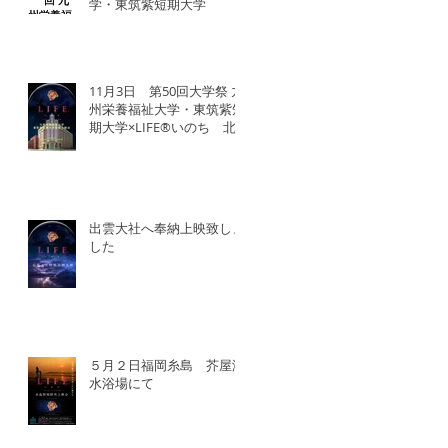
学・東筑紫短期大学
11月3日 第50回大学祭 九
州栄養福祉大学・東筑紫短
期大学×LIFE®︎いのち 北
九州SDGsマンス「いのち
の教育事業」
出雲大社へ奉納上映致しま
した
５月２日福岡糸島 芥屋海
水浴場にて