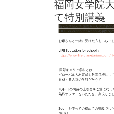
福岡女学院大
て特別講義
福岡女学院大学 国際キャリア学科で
 LIFE Education for scho
お母さんと一緒に受けた方もいらっ
LIFE Education for school ↓
https://www.life-planetarium.com/li
 国際キャリア学科とは、 
グローバル人材育成を教育目標にし
育成する人気の学科だそうで
 8月8日の阿蘇の上映会をご覧にな
熱烈オファーをいただき、実現しま
Zoom を使っての初めての講義でし
内容は