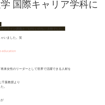
学 国際キャリア学科に
の
ol の初めてのオンライン講義と「LIFE いのち」上映でした。
しゃいました。笑
fe-education
て将来女性のリーダーとして世界で活躍できる人材を
った千葉教授より
した。
たが