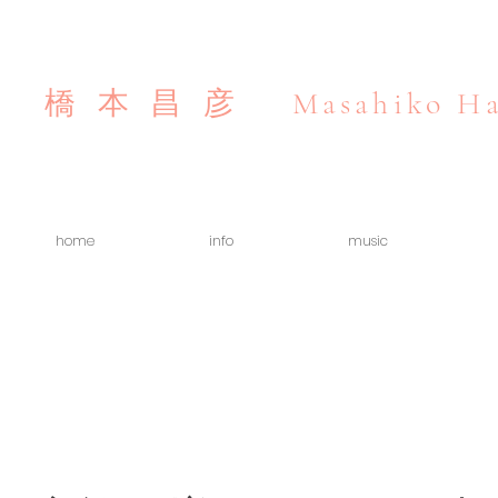
Masahiko Ha
橋本昌彦
home
info
music