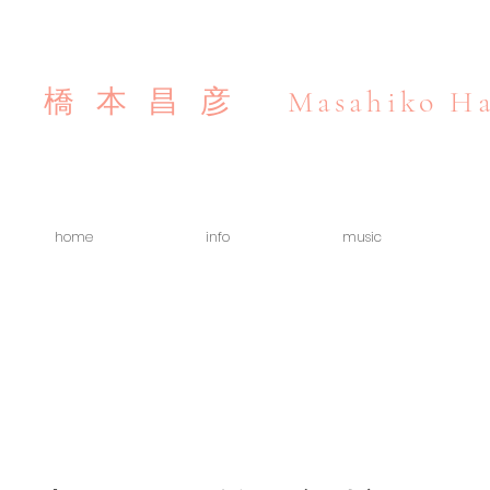
Masahiko Ha
橋本昌彦
home
info
music