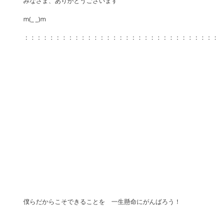
みなさま、ありがとうございます
m(_ _)m 
：：：：：：：：：：：：：：：：：：：：：：：：：：：：：：：
僕らだからこそできることを　一生懸命にがんばろう！ 