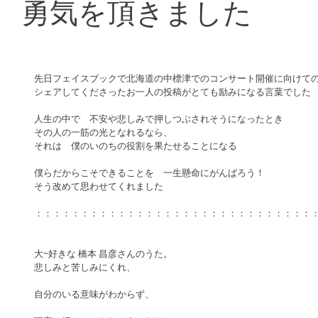
勇気を頂きました
先日フェイスブックで北海道の中標津でのコンサート開催に向けての
シェアしてくださったお一人の投稿がとても励みになる言葉でした 
人生の中で　不安や悲しみで押しつぶされそうになったとき 
その人の一筋の光となれるなら、 
それは　僕のいのちの役割を果たせることになる 
僕らだからこそできることを　一生懸命にがんばろう！ 
そう改めて思わせてくれました 
：：：：：：：：：：：：：：：：：：：：：：：：：：：：：：：
大~好きな 橋本 昌彦さんのうた。 
悲しみと苦しみにくれ、
自分のいる意味がわからず、