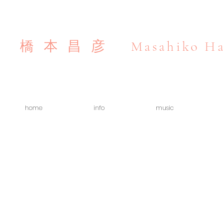
Masahiko Ha
橋本昌彦
home
info
music