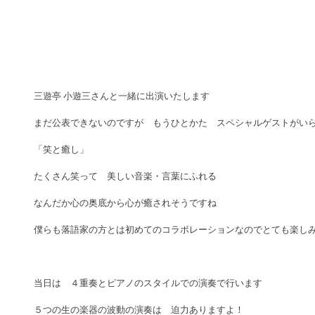
三遊亭 小遊三さんと一緒に出演いたします　 
まだ公表できないのですが　もうひとかた　スペシャルゲストがいら
「笑と癒し」 
たくさん笑って　美しい音楽・言葉にふれる 
なんだか心の奥底から心が癒されそうですね　 
僕らも落語家の方とは初めてのコラボレーションなのでとても楽しみ
当日は　４重奏とピアノのスタイルでの演奏で行います 
５つの生の楽器の波動の演奏は　迫力ありますよ！ 