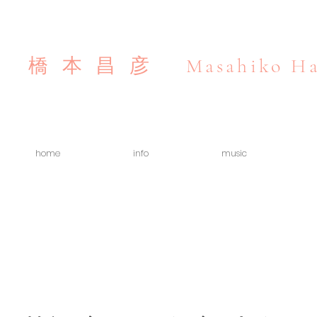
Masahiko Ha
橋本昌彦
home
info
music