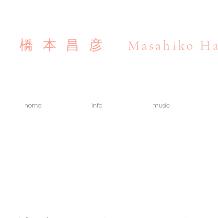
Masahiko Ha
橋本昌彦
home
info
music