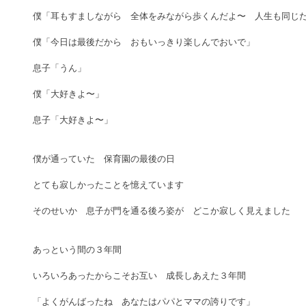
僕「耳もすましながら　全体をみながら歩くんだよ〜　人生も同じだ
僕「今日は最後だから　おもいっきり楽しんでおいで」 
息子「うん」 
僕「大好きよ〜」 
息子「大好きよ〜」 
僕が通っていた　保育園の最後の日　 
とても寂しかったことを憶えています 
そのせいか　息子が門を通る後ろ姿が　どこか寂しく見えました 
あっという間の３年間 
いろいろあったからこそお互い　成長しあえた３年間 
「よくがんばったね　あなたはパパとママの誇りです」 