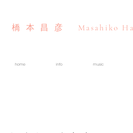
Masahiko Ha
橋本昌彦
home
info
music