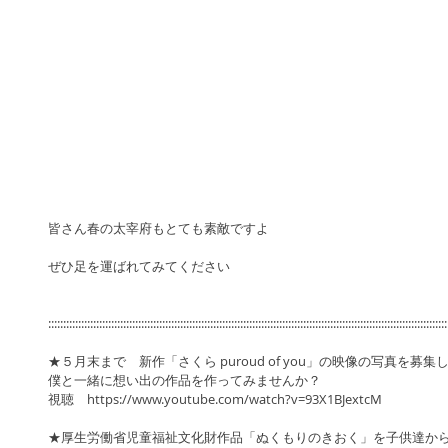
皆さん春の太宰府もとても素敵ですよ 
ぜひ足を運ばれてみてください 
:::::::::::::::::::::::::::::::::::::::::::::::::::::::::::::::::::::::::::::::::::::::::::::::::::::::::::::::::::::::::::::::::::::
★５月末まで　新作「さくら puroud of you」の映像の写真を募集
僕と一緒に想い出の作品を作ってみませんか？ 
視聴　https://www.youtube.com/watch?v=93X1BJextcM 
★厚生労働省児童福祉文化財作品「ぬくもりのきおく」を子供達か