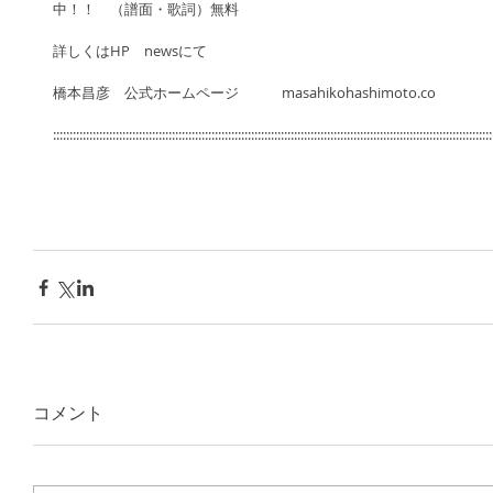
中！！　（譜面・歌詞）無料 
詳しくはHP　newsにて 
橋本昌彦　公式ホームページ　　　masahikohashimoto.co 
:::::::::::::::::::::::::::::::::::::::::::::::::::::::::::::::::::::::::::::::::::::::::::::::::::::::::::::::::::::::::::::::::::::
コメント