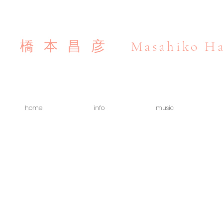
Masahiko Ha
橋本昌彦
home
info
music