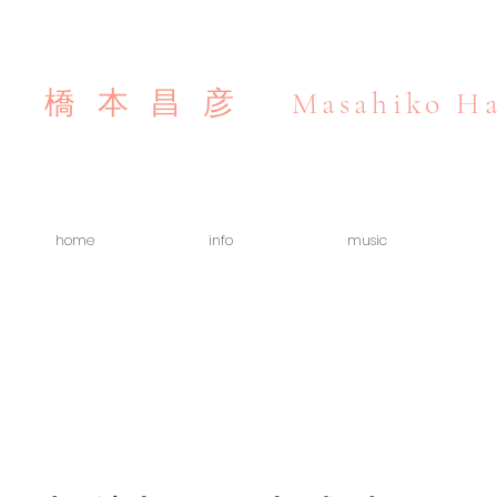
Masahiko Ha
橋本昌彦
home
info
music