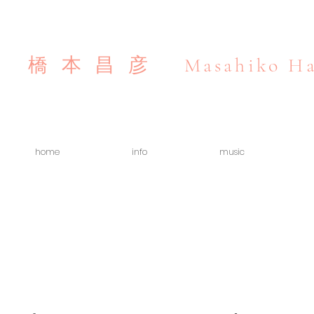
Masahiko Ha
橋本昌彦
home
info
music