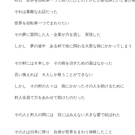
それは素敵なお話だった 
世界を自転車一つでまわりたい　 
その夢に賛同した人・企業が力を貸し　実現した 
しかし　夢の途中　ある村で命に関わる大変な病にかかってしまう 
その村には６本しか　その病を治すための薬はなかった 
言い換えれば　６人しか救うことができない 
しかし　その村の人々は　病にかかったその人を助けるために　　 
村人全員で力をあわせて助けたのだった 
その人と村人の間には　目にはみえない大きな愛で結ばれた 
その人は日本に帰り　自身が世界をまわり体験したこと　 