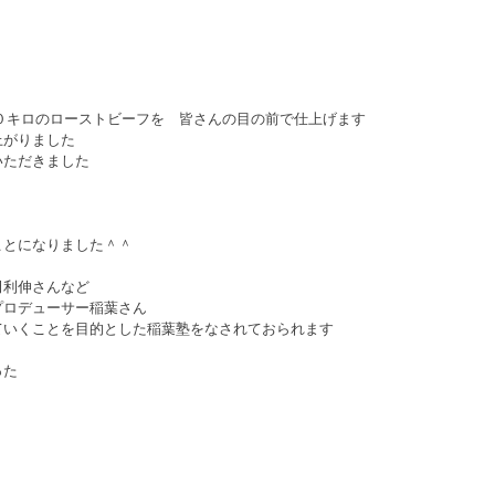
０キロのローストビーフを　皆さんの目の前で仕上げます 
がりました 
ただきました 
とになりました＾＾ 
利伸さんなど 
ロデューサー稲葉さん 
いくことを目的とした稲葉塾をなされておられます 
た　 