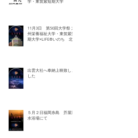
学・東筑紫短期大学
11月3日 第50回大学祭 九
州栄養福祉大学・東筑紫短
期大学×LIFE®︎いのち 北
九州SDGsマンス「いのち
の教育事業」
出雲大社へ奉納上映致しま
した
５月２日福岡糸島 芥屋海
水浴場にて