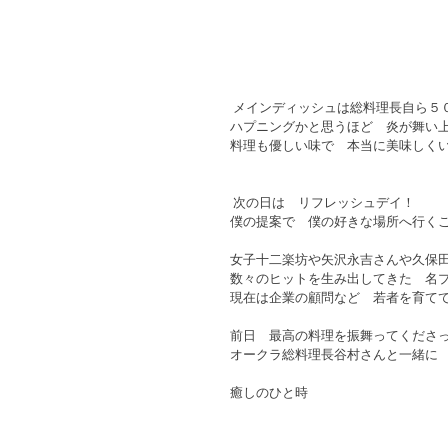
 メインディッシュは総料理長自ら５
ハプニングかと思うほど　炎が舞い上
料理も優しい味で　本当に美味しくい
 次の日は　リフレッシュデイ！ 
僕の提案で　僕の好きな場所へ行くこ
女子十二楽坊や矢沢永吉さんや久保田
数々のヒットを生み出してきた　名プ
現在は企業の顧問など　若者を育てて
前日　最高の料理を振舞ってくださっ
オークラ総料理長谷村さんと一緒に 
癒しのひと時 