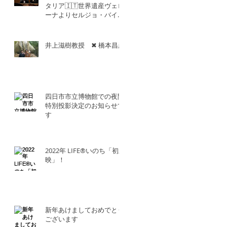
タリア🇮🇹世界遺産ヴェロ
ーナよりセルジョ・バイエ
ッタ氏との共演！！
井上滋樹教授 ✖︎ 橋本昌彦
四日市市立博物館での夜間
特別投影決定のお知らせで
す
2022年 LIFE®︎いのち「初上
映」！
新年あけましておめでとう
ございます