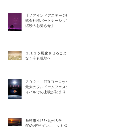
【ノアインドアステージ株
式会社様パートナーシップ
継続のお知らせ】
３.１１を風化させること
なく今も現地へ
２０２１ FFB ヨーロッパ
最大のフルドームフェステ
ィバルでの上映が決まりま
した！
糸島市×LIFE×九州大学
SDGsデザインユニット×認