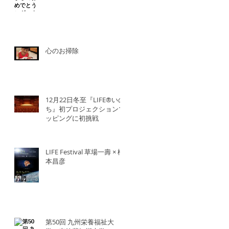
心のお掃除
12月22日冬至『LIFE®︎いの
ち』初プロジェクションマ
ッピングに初挑戦
LIFE Festival 草場一壽 × 橋
本昌彦
第50回 九州栄養福祉大