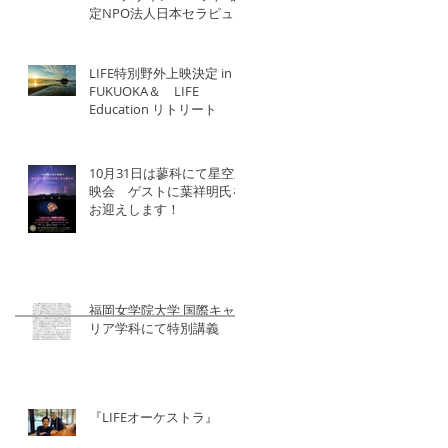
定NPO法人日本セラピュー
ティック協会×北洋建設
LIFE特別野外上映決定 in
FUKUOKA＆ LIFE
Education リトリート
10月31日は蓼科にて星空上
映会 ゲストに葉祥明氏を
お迎えします！
福岡女学院大学 国際キャ
リア学科にて特別講義
『LIFEオーケストラ』