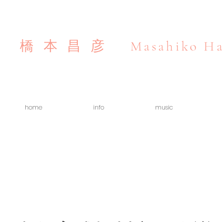
Masahiko Ha
橋本昌彦
home
info
music