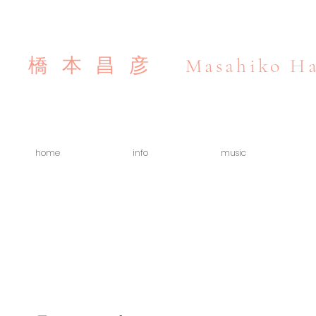
Masahiko Ha
橋本昌彦
home
info
music