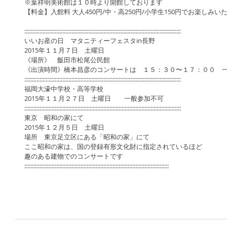
※葉祥明美術館は１０時より開館しております 
【料金】入館料 大人450円/中・高250円/小学生150円でお楽しみい
::::::::::::::::::::::::::::::::::::::::::::::::::::::::::::::::::::::::::::::::::::::::::::::::::::::: 
いいお産の日　マタニティーフェスタin長野 
2015年１１月７日　土曜日 
《場所》　飯田市松尾公民館 
《出演時間》橋本昌彦のコンサートは　１５：３０〜１７：００　一
::::::::::::::::::::::::::::::::::::::::::::::::::::::::::::::::::::::::::::::::::::::::::::::::::::::: 
福岡大濠中学校・高等学校 
2015年１１月２７日　土曜日　　一般参加不可 
::::::::::::::::::::::::::::::::::::::::::::::::::::::::::::::::::::::::::::::::::::::::::::::::::::::: 
東京　昭和の家にて 
2015年１２月５日　土曜日 
場所　東京足立区にある「昭和の家」にて　 
ここ昭和の家は、国の登録有形文化財に指定されているほど 
趣のある建物でのコンサートです 
::::::::::::::::::::::::::::::::::::::::::::::::::::::::::::::::::::::::::::::::::::::::::::::: 