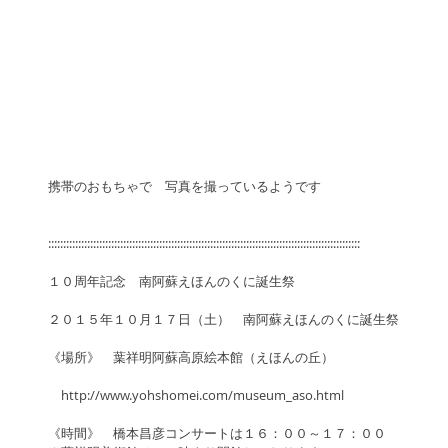
携帯のおもちゃで　写真を撮っているようです 
::::::::::::::::::::::::::::::::::::::::::::::::::::::::::::::::::::::::::::::::::::::::::::::::::::::::
１０周年記念　南阿蘇えほんのくに誕生祭
２０１５年１０月１７日（土）　南阿蘇えほんのくに誕生祭
《場所》　葉祥明阿蘇高原絵本館（えほんの丘）
　http://www.yohshomei.com/museum_aso.html
《時間》　橋本昌彦コンサートは１６：００～１７：００ 