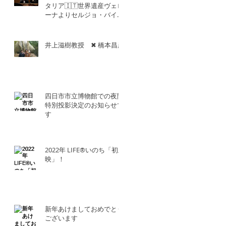
タリア🇮🇹世界遺産ヴェロ
ーナよりセルジョ・バイエ
ッタ氏との共演！！
井上滋樹教授 ✖︎ 橋本昌彦
四日市市立博物館での夜間
特別投影決定のお知らせで
す
2022年 LIFE®︎いのち「初上
映」！
新年あけましておめでとう
ございます