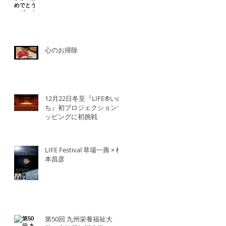
心のお掃除
12月22日冬至『LIFE®︎いの
ち』初プロジェクションマ
ッピングに初挑戦
LIFE Festival 草場一壽 × 橋
本昌彦
第50回 九州栄養福祉大