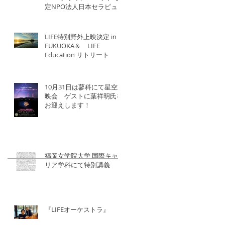
定NPO法人日本セラピュー
ティック協会×北洋建設
LIFE特別野外上映決定 in
FUKUOKA＆ LIFE
Education リトリート
10月31日は蓼科にて星空上
映会 ゲストに葉祥明氏を
お迎えします！
福岡女学院大学 国際キャ
リア学科にて特別講義
『LIFEオーケストラ』