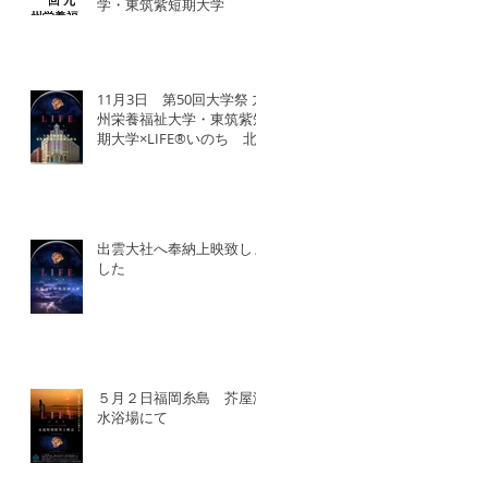
学・東筑紫短期大学
11月3日 第50回大学祭 九
州栄養福祉大学・東筑紫短
期大学×LIFE®︎いのち 北
九州SDGsマンス「いのち
の教育事業」
出雲大社へ奉納上映致しま
した
５月２日福岡糸島 芥屋海
水浴場にて