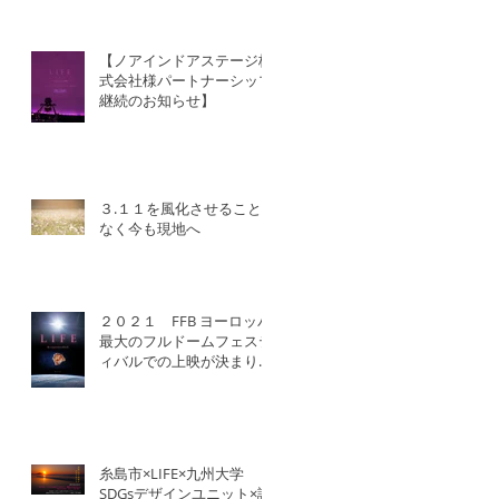
【ノアインドアステージ株
式会社様パートナーシップ
継続のお知らせ】
３.１１を風化させること
なく今も現地へ
２０２１ FFB ヨーロッパ
最大のフルドームフェステ
ィバルでの上映が決まりま
した！
糸島市×LIFE×九州大学
SDGsデザインユニット×認