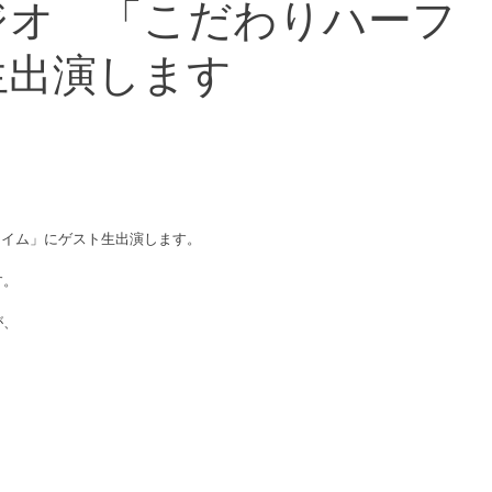
ジオ 「こだわりハーフ
生出演します
タイム」にゲスト生出演します。 
。 
、 