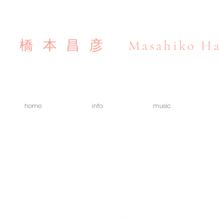
Masahiko Ha
橋本昌彦
home
info
music