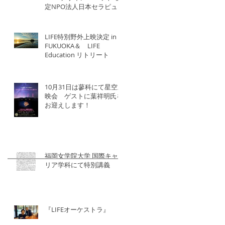
定NPO法人日本セラピュー
ティック協会×北洋建設
LIFE特別野外上映決定 in
FUKUOKA＆ LIFE
Education リトリート
10月31日は蓼科にて星空上
映会 ゲストに葉祥明氏を
お迎えします！
福岡女学院大学 国際キャ
リア学科にて特別講義
『LIFEオーケストラ』