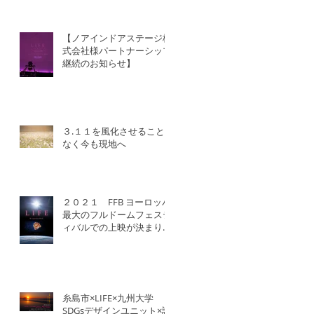
【ノアインドアステージ株
式会社様パートナーシップ
継続のお知らせ】
３.１１を風化させること
なく今も現地へ
２０２１ FFB ヨーロッパ
最大のフルドームフェステ
ィバルでの上映が決まりま
した！
糸島市×LIFE×九州大学
SDGsデザインユニット×認