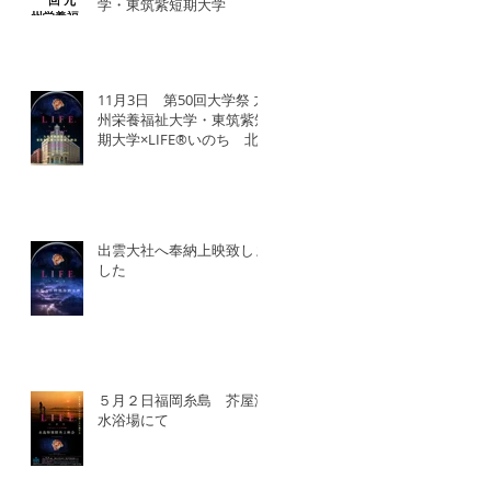
学・東筑紫短期大学
11月3日 第50回大学祭 九
州栄養福祉大学・東筑紫短
期大学×LIFE®︎いのち 北
九州SDGsマンス「いのち
の教育事業」
出雲大社へ奉納上映致しま
した
５月２日福岡糸島 芥屋海
水浴場にて