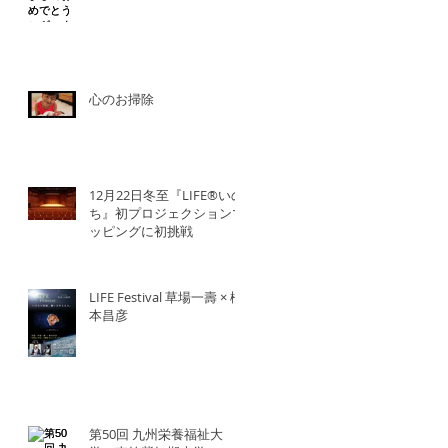
心のお掃除
12月22日冬至『LIFE®︎いの
ち』初プロジェクションマ
ッピングに初挑戦
LIFE Festival 草場一壽 × 橋
本昌彦
第50回 九州栄養福祉大