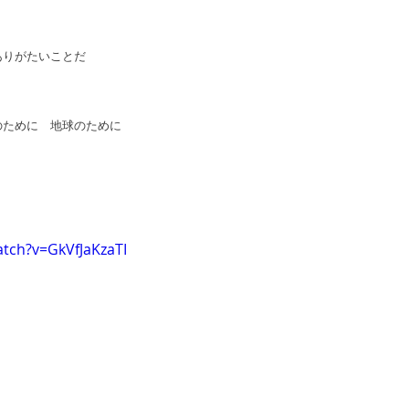
りがたいことだ 
ために　地球のために 
tch?v=GkVfJaKzaTI