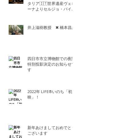
タリア🇮🇹世界遺産ヴェロ
ーナよりセルジョ・バイエ
ッタ氏との共演！！
井上滋樹教授 ✖︎ 橋本昌彦
四日市市立博物館での夜間
特別投影決定のお知らせで
す
2022年 LIFE®︎いのち「初上
映」！
新年あけましておめでとう
ございます