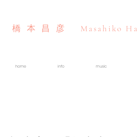
Masahiko Ha
橋本昌彦
home
info
music