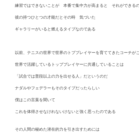
練習ではできないことが　本番で集中力が高まると　それができる
彼の持つひとつの才能だとその時　気づいた
ギャラリーがいると燃えるタイプなのである
以前、テニスの世界で世界のトププレイヤーを育ててきたコーチが
世界で活躍しているトッププレイヤーに共通していることは
「試合では普段以上の力を出せる人」だというのだ
ナダルやフェデラーもそのタイプだったらしい
僕はこの言葉を聞いて
これを体得させなけれないけないと強く思ったのである
その人間の秘めた潜在的力を引き出すためには