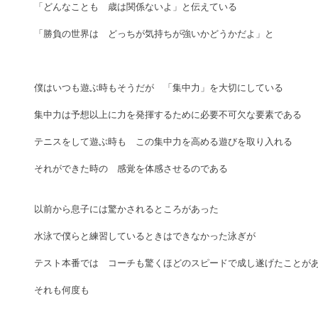
「どんなことも　歳は関係ないよ」と伝えている
「勝負の世界は　どっちが気持ちが強いかどうかだよ」と
僕はいつも遊ぶ時もそうだが　「集中力」を大切にしている
集中力は予想以上に力を発揮するために必要不可欠な要素である
テニスをして遊ぶ時も　この集中力を高める遊びを取り入れる
それができた時の　感覚を体感させるのである
以前から息子には驚かされるところがあった
水泳で僕らと練習しているときはできなかった泳ぎが
テスト本番では　コーチも驚くほどのスピードで成し遂げたことが
それも何度も