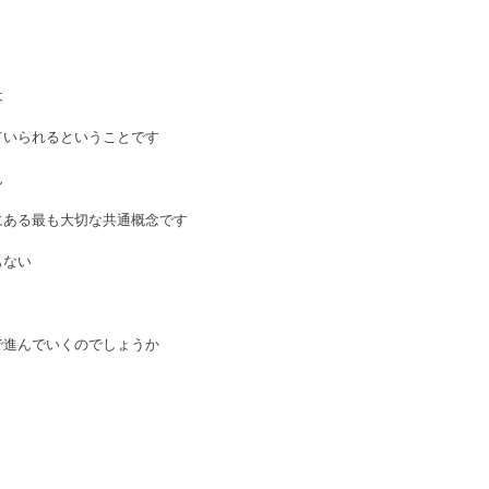
は
ていられるということです
ん
にある最も大切な共通概念です
もない
で進んでいくのでしょうか