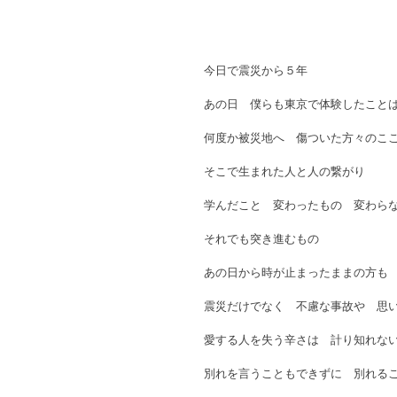
今日で震災から５年
あの日　僕らも東京で体験したこと
何度か被災地へ　傷ついた方々のこ
そこで生まれた人と人の繋がり
学んだこと　変わったもの　変わら
それでも突き進むもの　
あの日から時が止まったままの方も
震災だけでなく　不慮な事故や　思
愛する人を失う辛さは　計り知れな
別れを言うこともできずに　別れる