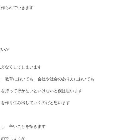
は作られていきます
ないか
見えなくしてしまいます
も　教育においても　会社や社会のあり方においても
力を持って行かないといけないと僕は思います
」を作り生み出していくのだと思います
こし　争いごとを招きます
くのでしょうか