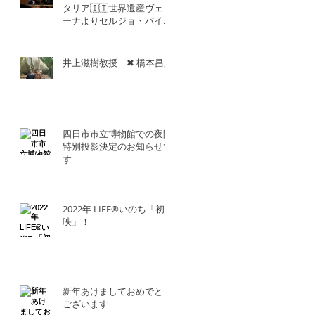
タリア🇮🇹世界遺産ヴェロ
ーナよりセルジョ・バイエ
ッタ氏との共演！！
井上滋樹教授 ✖︎ 橋本昌彦
四日市市立博物館での夜間
特別投影決定のお知らせで
す
2022年 LIFE®︎いのち「初上
映」！
新年あけましておめでとう
ございます