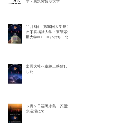
学・東筑紫短期大学
11月3日 第50回大学祭 九
州栄養福祉大学・東筑紫短
期大学×LIFE®︎いのち 北
九州SDGsマンス「いのち
の教育事業」
出雲大社へ奉納上映致しま
した
５月２日福岡糸島 芥屋海
水浴場にて