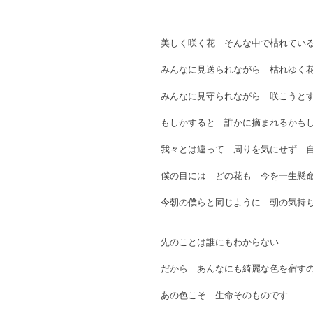
美しく咲く花　そんな中で枯れてい
みんなに見送られながら　枯れゆく
みんなに見守られながら　咲こうと
もしかすると　誰かに摘まれるかも
我々とは違って　周りを気にせず　
僕の目には　どの花も　今を一生懸
今朝の僕らと同じように　朝の気持
先のことは誰にもわからない
だから　あんなにも綺麗な色を宿す
あの色こそ　生命そのものです