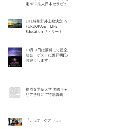
定NPO法人日本セラピュー
ティック協会×北洋建設
LIFE特別野外上映決定 in
FUKUOKA＆ LIFE
Education リトリート
10月31日は蓼科にて星空上
映会 ゲストに葉祥明氏を
お迎えします！
福岡女学院大学 国際キャ
リア学科にて特別講義
『LIFEオーケストラ』