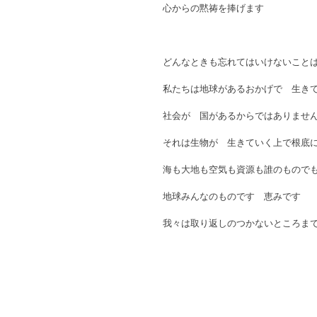
心からの黙祷を捧げます
どんなときも忘れてはいけないこと
私たちは地球があるおかげで　生き
社会が　国があるからではありませ
それは生物が　生きていく上で根底
海も大地も空気も資源も誰のもので
地球みんなのものです　恵みです
我々は取り返しのつかないところま