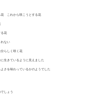
る花　これから咲こうとする花
花
する花
しれない
自分らしく咲く花
命に生きているように見えました
ちよさを味わっているかのようでした
のでしょう