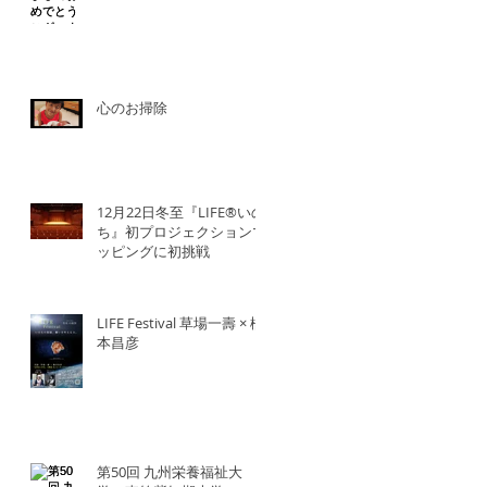
心のお掃除
12月22日冬至『LIFE®︎いの
ち』初プロジェクションマ
ッピングに初挑戦
LIFE Festival 草場一壽 × 橋
本昌彦
第50回 九州栄養福祉大