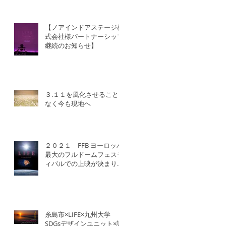
【ノアインドアステージ株
式会社様パートナーシップ
継続のお知らせ】
３.１１を風化させること
なく今も現地へ
２０２１ FFB ヨーロッパ
最大のフルドームフェステ
ィバルでの上映が決まりま
した！
糸島市×LIFE×九州大学
SDGsデザインユニット×認