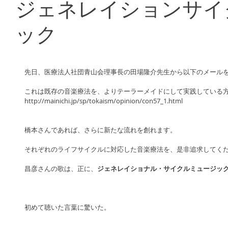
ジェネレイションサイ
ック
先日、医療法人社団青山会理事長の田場隆介先生から以下のメール
これは既存の音楽療法を、よりテーラーメイドにして実践している
http://mainichi.jp/sp/tokaism/opinion/con57_1.html
橋本さんであれば、さらに新たな流れを創れます。
それぞれのライフサイクルに対応した音楽療法を、是非追求してく
昌彦さんの歌は、正に、
ジェネレイショナル・サイクルミュージッ
初めて聴いた言葉に驚いた。