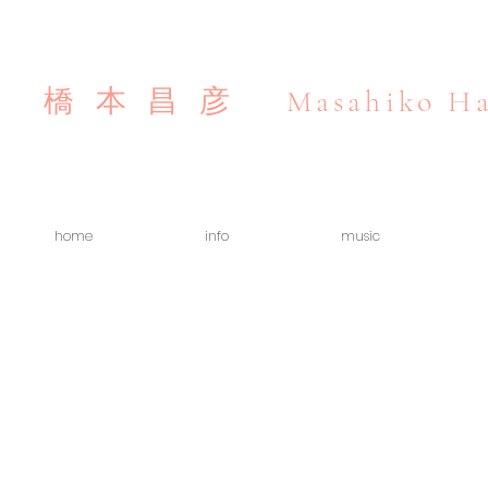
Masahiko Ha
橋本昌彦
home
info
music