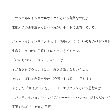
この
ジェネレイショナルサイクル
という言葉なのだが
京都大学の西平直さんという方がレポートで発表している。
ジェネレイションサイクルとは、簡単にいえば
「いのちのバトンリ
生命を、次の代に手渡してゆくというイメージ。
「いのちのバトンリレー」の中には、
子どもを育てるということ、親を介護するということ、
そしていずれは自分自身が 〈介護される側〉に回ります。
そうした 「サイクル」を、 E・H・ エリクソンという思想家は、
「ジェネレイショナル・サイクルgenerationalcycle」 と呼んだそう
直訳すれば 「世代的な円環」