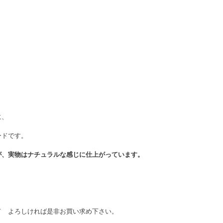
に、
ードです。
が、実物はナチュラルな感じに仕上がっています。
ド　よろしければ是非お買い求め下さい。