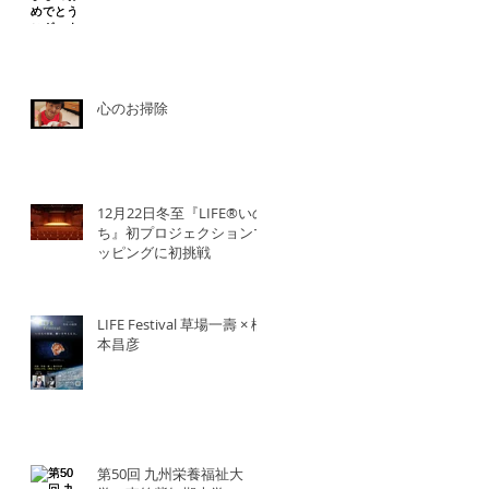
心のお掃除
12月22日冬至『LIFE®︎いの
ち』初プロジェクションマ
ッピングに初挑戦
LIFE Festival 草場一壽 × 橋
本昌彦
第50回 九州栄養福祉大