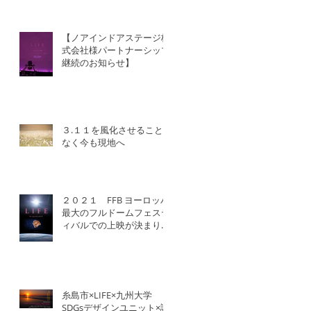
【ノアインドアステージ株
式会社様パートナーシップ
継続のお知らせ】
３.１１を風化させること
なく今も現地へ
２０２１ FFB ヨーロッパ
最大のフルドームフェステ
ィバルでの上映が決まりま
した！
糸島市×LIFE×九州大学
SDGsデザインユニット×認