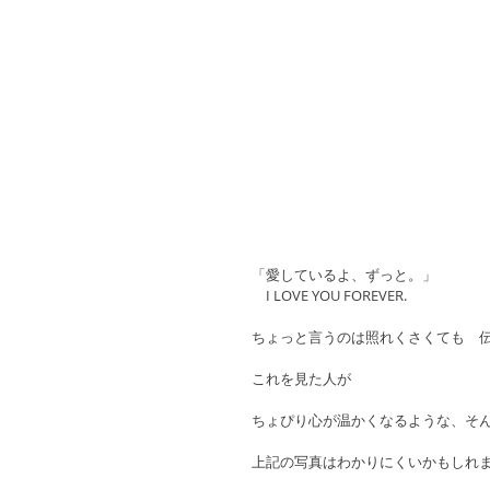
「愛しているよ、ずっと。」
　I LOVE YOU FOREVER.
ちょっと言うのは照れくさくても　
これを見た人が
ちょぴり心が温かくなるような、そ
上記の写真はわかりにくいかもしれ