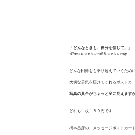
「どんなときも、自分を信じて。」
Where there is a will.There is a way.
どんな困難をも乗り越えていくため
大切な勇気を届けてくれるポストカ
写真の具合がちょっと変に見えます
どれも１枚１８０円です
橋本昌彦の　メッセージポストカー