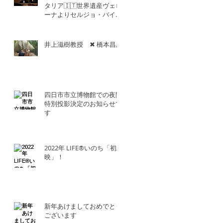
タリア🇮🇹世界遺産ヴェロ
ーナよりセルジョ・バイエ
ッタ氏との共演！！
井上滋樹教授 ✖︎ 橋本昌彦
四日市市立博物館での夜間
特別投影決定のお知らせで
す
2022年 LIFE®︎いのち「初上
映」！
新年あけましておめでとう
ございます