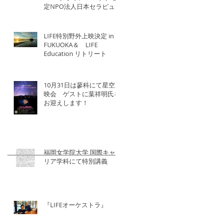
定NPO法人日本セラピュー
ティック協会×北洋建設
LIFE特別野外上映決定 in
FUKUOKA＆ LIFE
Education リトリート
10月31日は蓼科にて星空上
映会 ゲストに葉祥明氏を
お迎えします！
福岡女学院大学 国際キャ
リア学科にて特別講義
『LIFEオーケストラ』