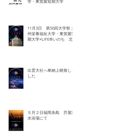
学・東筑紫短期大学
11月3日 第50回大学祭 九
州栄養福祉大学・東筑紫短
期大学×LIFE®︎いのち 北
九州SDGsマンス「いのち
の教育事業」
出雲大社へ奉納上映致しま
した
５月２日福岡糸島 芥屋海
水浴場にて