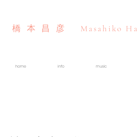
Masahiko Ha
橋本昌彦
home
info
music