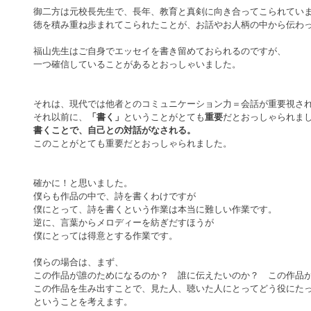
御二方は元校長先生で、長年、教育と真剣に向き合ってこられてい
徳を積み重ね歩まれてこられたことが、お話やお人柄の中から伝わ
福山先生はご自身でエッセイを書き留めておられるのですが、
一つ確信していることがあるとおっしゃいました。
それは、現代では他者とのコミュニケーション力＝会話が重要視さ
それ以前に、
「書く」
ということがとても
重要
だとおっしゃられま
書くことで、自己との対話がなされる。
このことがとても重要だとおっしゃられました。
確かに！と思いました。
僕らも作品の中で、詩を書くわけですが
僕にとって、詩を書くという作業は本当に難しい作業です。
逆に、言葉からメロディーを紡ぎだすほうが
僕にとっては得意とする作業です。
僕らの場合は、まず、
この作品が誰のためになるのか？　誰に伝えたいのか？　この作品
この作品を生み出すことで、見た人、聴いた人にとってどう役にた
ということを考えます。