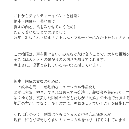
これからチャリティーイベントとは別に、
熊本・阿蘇を、長い目で、
資金の面と、風を吹かせていくために
たどり着いたひとつの形として
昨年、出版された絵本「くまもんとブルービーのなかまたち」のミ
この物語は、声を掛け合い、みんなが助け合うことで、大きな困難
そこには人と人との繋がりの大切さを教えてくれます。
今まさに、必要とされているものだと感じています。
熊本、阿蘇の支援のために、
この絵本を元に、感動的なミュージカル作品化し、
まずは大阪、神戸、できれば東京でも公演し、義援金を集めるだけ
ゆくゆくは、被災した阿蘇の子どもたちが「阿蘇」の土地で公演す
地元の方だけでなく、多くの方に、勇気を伝えていくことを目指し
それに向かって、劇団は〜もに〜らんどの今安志保さんが
現在、誰もが習得しやすいミュージカルを作り上げてくれています