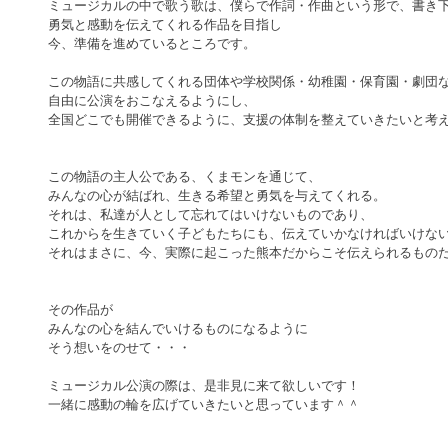
ミュージカルの中で歌う歌は、僕らで作詞・作曲という形で、書き
勇気と感動を伝えてくれる作品を目指し
今、準備を進めているところです。
この物語に共感してくれる団体や学校関係・幼稚園・保育園・劇団
自由に公演をおこなえるようにし、
全国どこでも開催できるように、支援の体制を整えていきたいと考
この物語の主人公である、くまモンを通じて、
みんなの心が結ばれ、生きる希望と勇気を与えてくれる。
それは、私達が人として忘れてはいけないものであり、
これからを生きていく子どもたちにも、伝えていかなければいけな
それはまさに、今、実際に起こった熊本だからこそ伝えられるもの
その作品が
みんなの心を結んでいけるものになるように
そう想いをのせて・・・
ミュージカル公演の際は、是非見に来て欲しいです！
一緒に感動の輪を広げていきたいと思っています＾＾