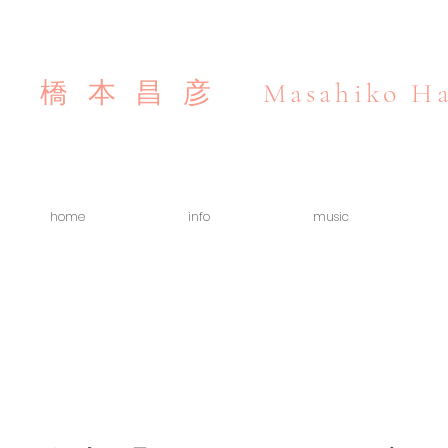
Masahiko Ha
橋本昌彦
home
info
music