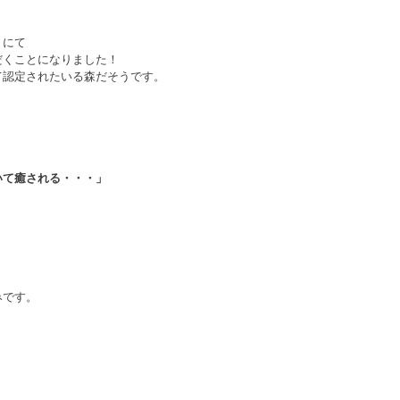
」にて
だくことになりました！
て認定されたいる森だそうです。
いて癒される・・・」
みです。