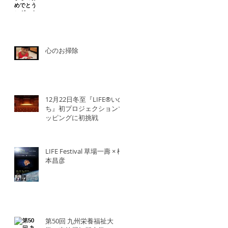
心のお掃除
12月22日冬至『LIFE®︎いの
ち』初プロジェクションマ
ッピングに初挑戦
LIFE Festival 草場一壽 × 橋
本昌彦
第50回 九州栄養福祉大