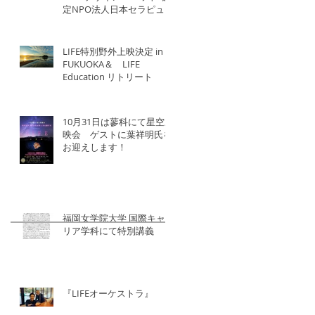
定NPO法人日本セラピュー
ティック協会×北洋建設
LIFE特別野外上映決定 in
FUKUOKA＆ LIFE
Education リトリート
10月31日は蓼科にて星空上
映会 ゲストに葉祥明氏を
お迎えします！
福岡女学院大学 国際キャ
リア学科にて特別講義
『LIFEオーケストラ』