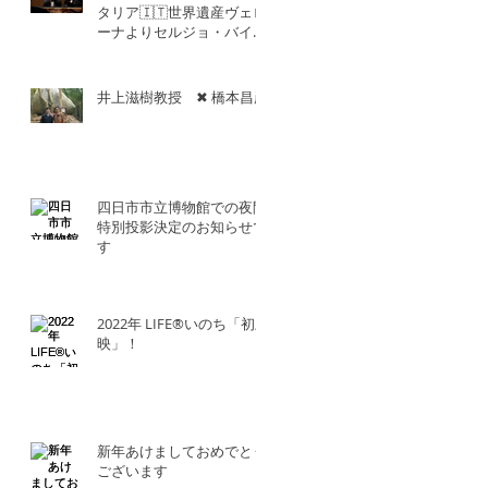
タリア🇮🇹世界遺産ヴェロ
ーナよりセルジョ・バイエ
ッタ氏との共演！！
井上滋樹教授 ✖︎ 橋本昌彦
四日市市立博物館での夜間
特別投影決定のお知らせで
す
2022年 LIFE®︎いのち「初上
映」！
新年あけましておめでとう
ございます