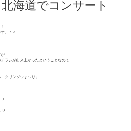
は北海道でコンサート
す！
です。＾＾
すが
のチラシが出来上がったということなので
ル　クリンソウまつり」
４０
１０