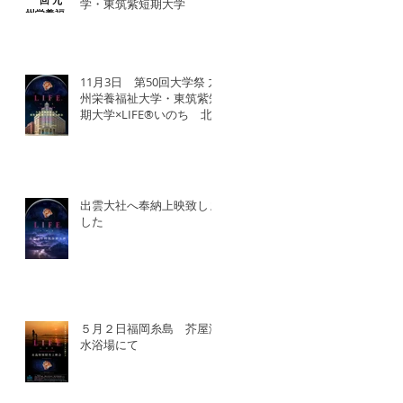
学・東筑紫短期大学
11月3日 第50回大学祭 九
州栄養福祉大学・東筑紫短
期大学×LIFE®︎いのち 北
九州SDGsマンス「いのち
の教育事業」
出雲大社へ奉納上映致しま
した
５月２日福岡糸島 芥屋海
水浴場にて