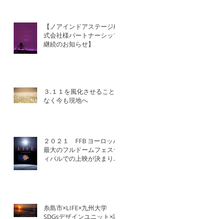
【ノアインドアステージ株
式会社様パートナーシップ
継続のお知らせ】
３.１１を風化させること
なく今も現地へ
２０２１ FFB ヨーロッパ
最大のフルドームフェステ
ィバルでの上映が決まりま
した！
糸島市×LIFE×九州大学
SDGsデザインユニット×認