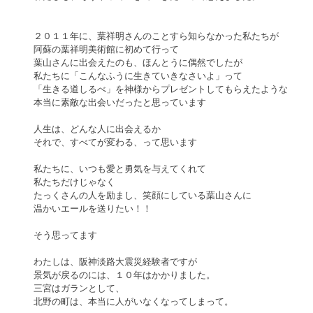
２０１１年に、葉祥明さんのことすら知らなかった私たちが
阿蘇の葉祥明美術館に初めて行って
葉山さんに出会えたのも、ほんとうに偶然でしたが
私たちに「こんなふうに生きていきなさいよ」って
「生きる道しるべ」を神様からプレゼントしてもらえたような
本当に素敵な出会いだったと思っています
人生は、どんな人に出会えるか
それで、すべてが変わる、って思います
私たちに、いつも愛と勇気を与えてくれて
私たちだけじゃなく
たっくさんの人を励まし、笑顔にしている葉山さんに
温かいエールを送りたい！！
そう思ってます
わたしは、阪神淡路大震災経験者ですが
景気が戻るのには、１０年はかかりました。
三宮はガランとして、
北野の町は、本当に人がいなくなってしまって。