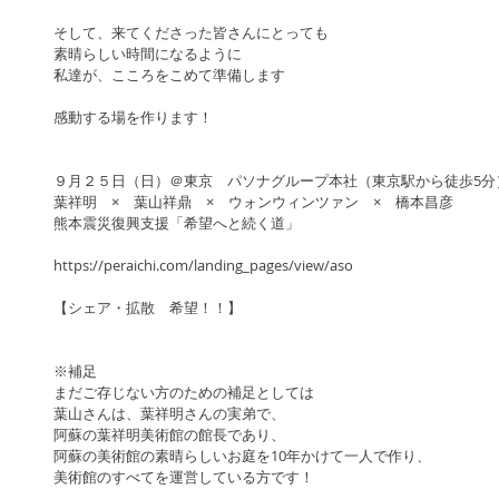
そして、来てくださった皆さんにとっても
素晴らしい時間になるように
私達が、こころをこめて準備します
感動する場を作ります！
９月２５日（日）＠東京　パソナグループ本社（東京駅から徒歩5分
葉祥明　×　葉山祥鼎　×　ウォンウィンツァン　×　橋本昌彦
熊本震災復興支援「希望へと続く道」
https://peraichi.com/landing_pages/view/aso
【シェア・拡散　希望！！】
※補足
まだご存じない方のための補足としては
葉山さんは、葉祥明さんの実弟で、
阿蘇の葉祥明美術館の館長であり、
阿蘇の美術館の素晴らしいお庭を10年かけて一人で作り、
美術館のすべてを運営している方です！