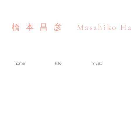
Masahiko Ha
橋本昌彦
home
info
music