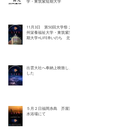
学・東筑紫短期大学
11月3日 第50回大学祭 九
州栄養福祉大学・東筑紫短
期大学×LIFE®︎いのち 北
九州SDGsマンス「いのち
の教育事業」
出雲大社へ奉納上映致しま
した
５月２日福岡糸島 芥屋海
水浴場にて