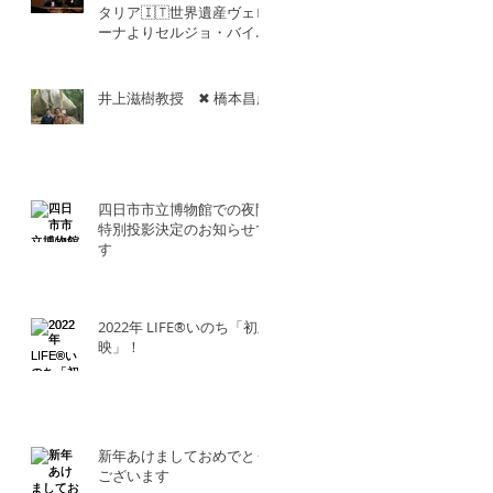
タリア🇮🇹世界遺産ヴェロ
ーナよりセルジョ・バイエ
ッタ氏との共演！！
井上滋樹教授 ✖︎ 橋本昌彦
四日市市立博物館での夜間
特別投影決定のお知らせで
す
2022年 LIFE®︎いのち「初上
映」！
新年あけましておめでとう
ございます