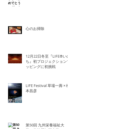
心のお掃除
12月22日冬至『LIFE®︎いの
ち』初プロジェクションマ
ッピングに初挑戦
LIFE Festival 草場一壽 × 橋
本昌彦
第50回 九州栄養福祉大