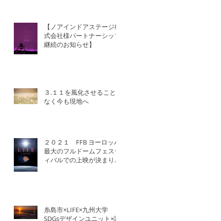
【ノアインドアステージ株
式会社様パートナーシップ
継続のお知らせ】
３.１１を風化させること
なく今も現地へ
２０２１ FFB ヨーロッパ
最大のフルドームフェステ
ィバルでの上映が決まりま
した！
糸島市×LIFE×九州大学
SDGsデザインユニット×認