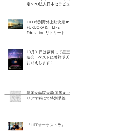
定NPO法人日本セラピュー
ティック協会×北洋建設
LIFE特別野外上映決定 in
FUKUOKA＆ LIFE
Education リトリート
10月31日は蓼科にて星空上
映会 ゲストに葉祥明氏を
お迎えします！
福岡女学院大学 国際キャ
リア学科にて特別講義
『LIFEオーケストラ』