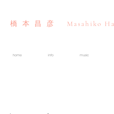
Masahiko Ha
橋本昌彦
home
info
music