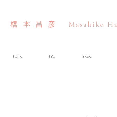
Masahiko Ha
橋本昌彦
home
info
music