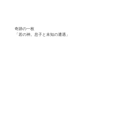
奇跡の一枚
「若の神。息子と未知の遭遇」