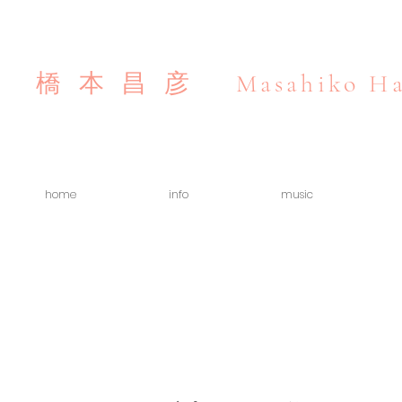
Masahiko Ha
橋本昌彦
home
info
music