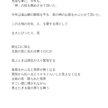
光栄な事に。今年も。
「神」の役を務めさせて頂いた。
今年は遠山郷の殿様を守る、若の神のお面をかぶらせて頂いた。
この土地の文化、人、を愛する僕として
まさにぴったり。笑
紙を口に加え
太鼓の音に合わせ舞うのだが
並ぶときは雑念が入り緊張する
仮面をかぶると視界が狭くなる
普段から比べると１０％ぐらいしか見えなくなる
太鼓の音　限られた視界
すごい煙に燻されながら
煮えたぎる釜の周りを舞う