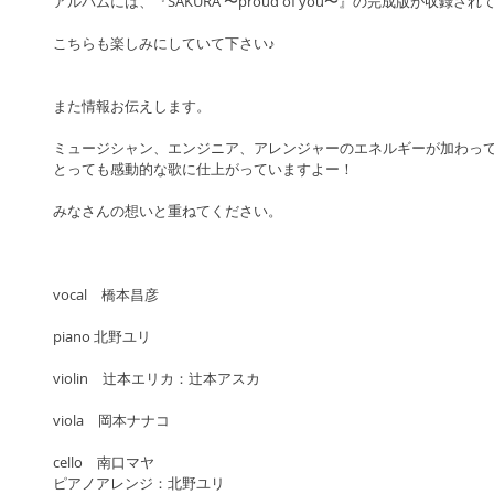
アルバムには、『SAKURA 〜proud of you〜』の完成版が収録さ
こちらも楽しみにしていて下さい♪
また情報お伝えします。
ミュージシャン、エンジニア、アレンジャーのエネルギーが加わっ
とっても感動的な歌に仕上がっていますよー！
みなさんの想いと重ねてください。
vocal　橋本昌彦
piano 北野ユリ
violin　辻本エリカ：辻本アスカ
viola　岡本ナナコ
cello　南口マヤ
ピアノアレンジ：北野ユリ