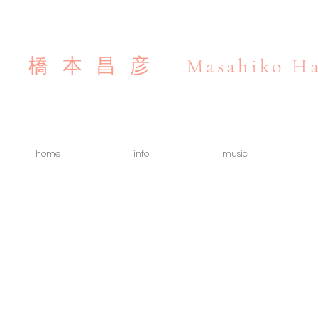
Masahiko Ha
橋本昌彦
home
info
music