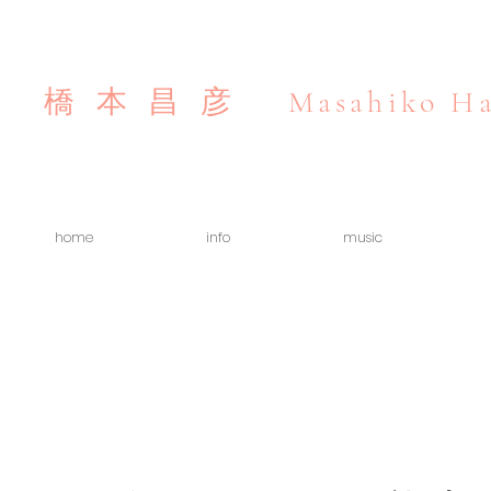
Masahiko Ha
橋本昌彦
home
info
music