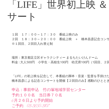
​「LIFE」世界初上映 
サート
１回　１７：００～１７：３０　番組上映のみ
２回　１８：３０～２０：００　番組上映　＋　橋本昌彦記念コン
※１回目、２回目入れ替え制
場所：東京都足立区ギャラクシティー まるちたいけんドーム
料金 : 大人500円　小学生・高校生100円　幼児席100円（1回目、
「LIFE」の初上映を記念して、本番組の脚本・音楽・監督を手掛け
橋本昌彦による記念コンサートを開催【２回目のみ】感動のひとと
申込：事前申込　竹の塚地域学習センター
予約１００名　当日券７０名
6月２６日より予約開始
ご予約　03-3850-3107