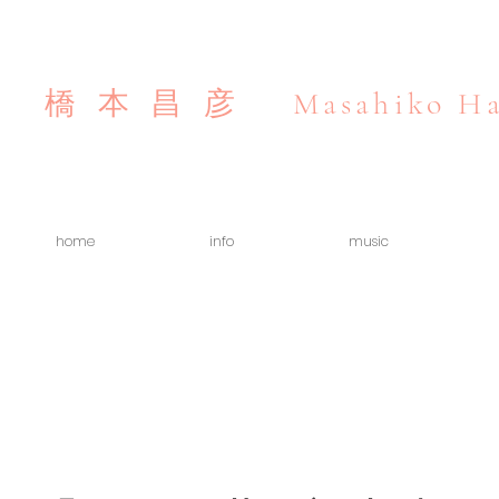
Masahiko Ha
橋本昌彦
home
info
music