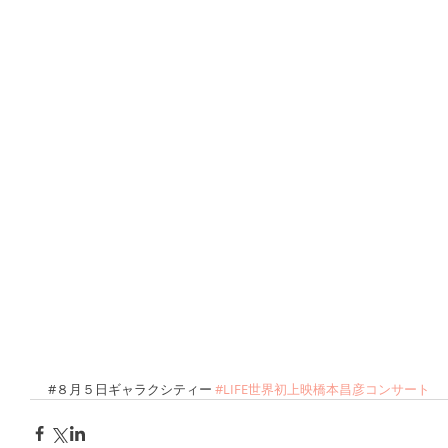
#８月５日ギャラクシティー 
#LIFE世界初上映橋本昌彦コンサート