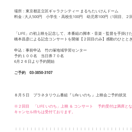
場所：東京都足立区ギャラクシティー まるちたいけんドーム
料金 : 大人500円　小学生・高校生100円　幼児席100円（1回目、
「LIFE」の初上映を記念して、本番組の脚本・音楽・監督を手掛け
橋本昌彦による記念コンサートを開催【２回目のみ】感動のひとと
申込：事前申込　竹の塚地域学習センター
予約１００名　当日券７０名
6月２６日より予約開始
ご予約　03-3850-3107
８月５日　プラネタリウム番組『 Life いのち 』上映会ご予約状況
※２回目　「LIFE いのち」上映 ＆ コンサート　 予約受付は満席
キャンセル待ちは受付ております。
：：：：：：：：：：：：：：：：：：：：：：：：：：：：：：