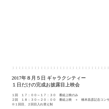
：：：：：：：：：：：：：：：：：：：：：：：：：：：：：：
2017年​８月５日 ギャラクシティー
​１日だけの完成お披露目上映会
１回　１７：００～１７：３０　番組上映のみ
２回　１８：３０～２０：００　番組上映　＋　橋本昌彦記念コン
※１回目、２回目入れ替え制