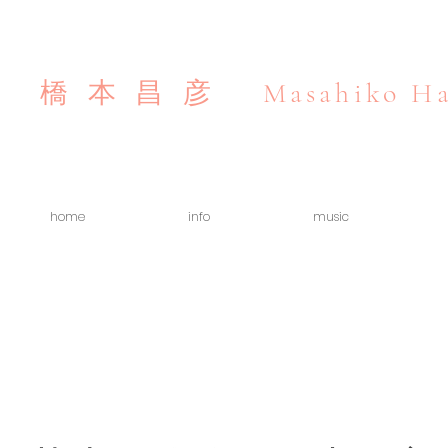
Masahiko Ha
橋本昌彦
home
info
music