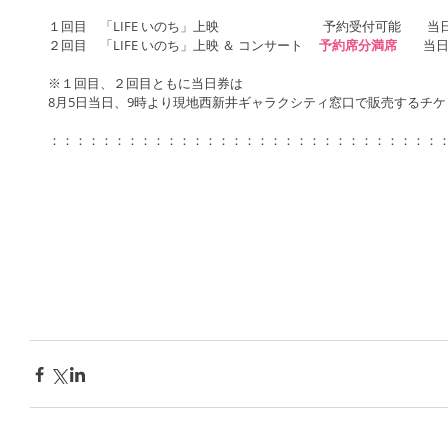
１回目　「LIFE いのち」上映　　　　　　　　予約受付可能　　当
２回目　「LIFE いのち」上映 ＆ コンサート　 
予約席分満席
　　当
※１回目、２回目ともに当日券は
8月5日当日、9時より現地西新井ギャラクシティ窓口で販売するチ
：：：：：：：：：：：：：：：：：：：：：：：：：：：：：：