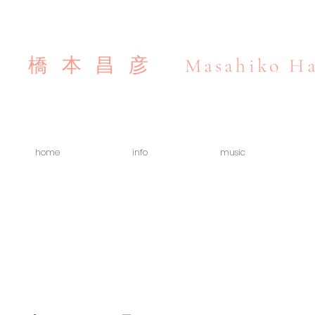
Masahiko Ha
橋本昌彦
home
info
music