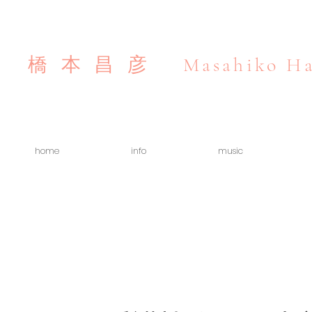
Masahiko Ha
橋本昌彦
home
info
music