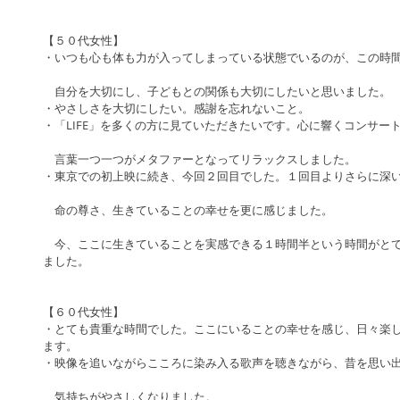
【５０代女性】
・いつも心も体も力が入ってしまっている状態でいるのが、この時
　自分を大切にし、子どもとの関係も大切にしたいと思いました。
・やさしさを大切にしたい。感謝を忘れないこと。
・「LIFE」を多くの方に見ていただきたいです。心に響くコンサー
　言葉一つ一つがメタファーとなってリラックスしました。
・東京での初上映に続き、今回２回目でした。１回目よりさらに深
　命の尊さ、生きていることの幸せを更に感じました。
　今、ここに生きていることを実感できる１時間半という時間がと
ました。
【６０代女性】
・とても貴重な時間でした。ここにいることの幸せを感じ、日々楽
ます。
・映像を追いながらこころに染み入る歌声を聴きながら、昔を思い
　気持ちがやさしくなりました。