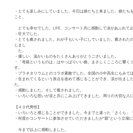
・とても楽しみにしていました。今日は娘たちと来ました。娘たち
こと、
　とても幸せでした。LIFE、コンサート共に感動して涙があふれて
・壮大でした。
・とても癒されました。わが子もいい子にしていました。癒された
じまし
　た。
・優しい、温かいものをたくさんありがとうございました。
・「母親というものは」はやっぱりいい曲。まさしくこころに響く
す。
・プラネタリウムとのコラボ素敵でした。全国の小中高生にもみて
・生まれてくるという原点を改めて感じることができ、涙が出まし
た。
・感動しました。そして癒されました。
・いろいろな思いが涙と共にこみ上げてきました。周りの大切な人
【４０代男性】
・いろいろと感じることができました。今までと違った「さくら」
・何度かコンサートに参加させていただきましたが“親”という立場
　今まで以上に感動しました。