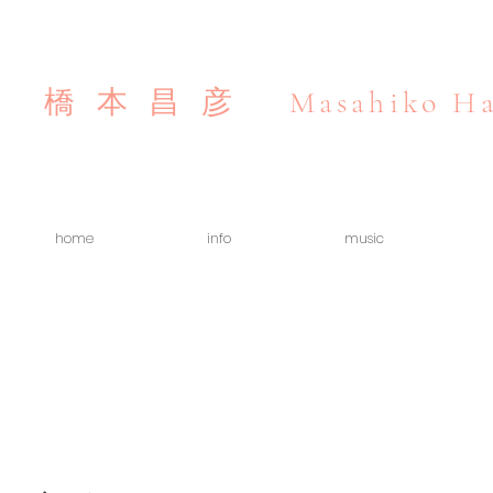
Masahiko Ha
橋本昌彦
home
info
music