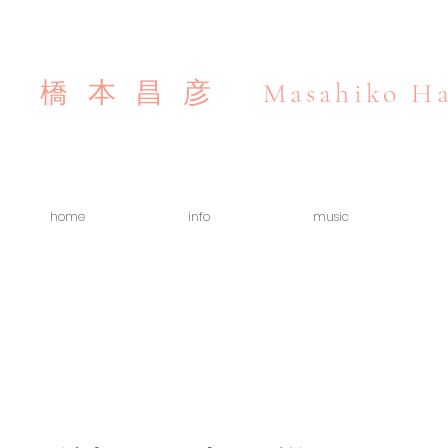
Masahiko Ha
橋本昌彦
home
info
music