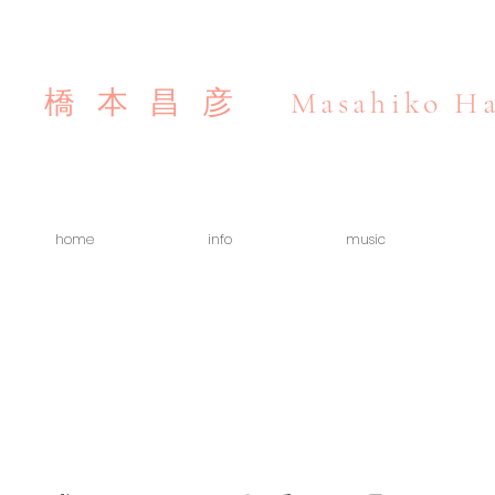
Masahiko Ha
橋本昌彦
home
info
music