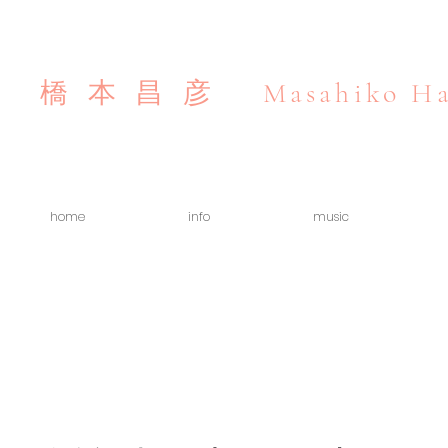
Masahiko Ha
橋本昌彦
home
info
music