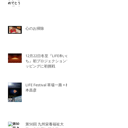
心のお掃除
12月22日冬至『LIFE®︎いの
ち』初プロジェクションマ
ッピングに初挑戦
LIFE Festival 草場一壽 × 橋
本昌彦
第50回 九州栄養福祉大