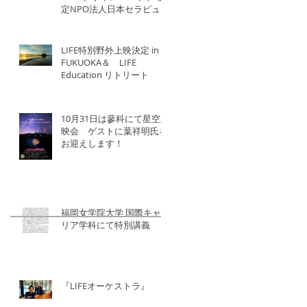
定NPO法人日本セラピュー
ティック協会×北洋建設
LIFE特別野外上映決定 in
FUKUOKA＆ LIFE
Education リトリート
10月31日は蓼科にて星空上
映会 ゲストに葉祥明氏を
お迎えします！
福岡女学院大学 国際キャ
リア学科にて特別講義
『LIFEオーケストラ』