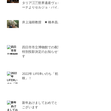
タリア🇮🇹世界遺産ヴェロ
ーナよりセルジョ・バイエ
ッタ氏との共演！！
井上滋樹教授 ✖︎ 橋本昌彦
四日市市立博物館での夜間
特別投影決定のお知らせで
す
2022年 LIFE®︎いのち「初上
映」！
新年あけましておめでとう
ございます