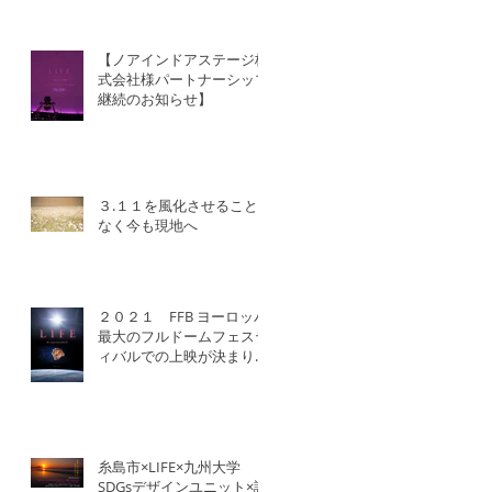
【ノアインドアステージ株
式会社様パートナーシップ
継続のお知らせ】
３.１１を風化させること
なく今も現地へ
２０２１ FFB ヨーロッパ
最大のフルドームフェステ
ィバルでの上映が決まりま
した！
糸島市×LIFE×九州大学
SDGsデザインユニット×認