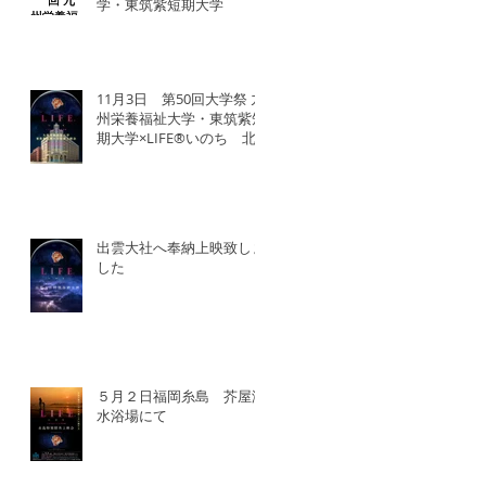
学・東筑紫短期大学
11月3日 第50回大学祭 九
州栄養福祉大学・東筑紫短
期大学×LIFE®︎いのち 北
九州SDGsマンス「いのち
の教育事業」
出雲大社へ奉納上映致しま
した
５月２日福岡糸島 芥屋海
水浴場にて