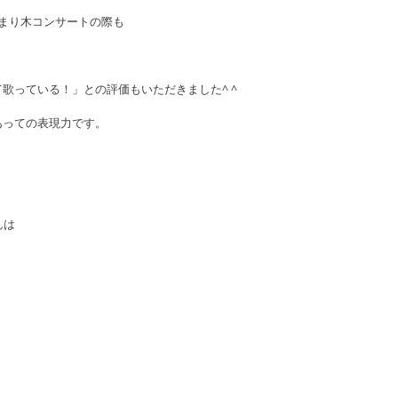
とまり木コンサートの際も
歌っている！」との評価もいただきました^ ^
あっての表現力です。
んは
。