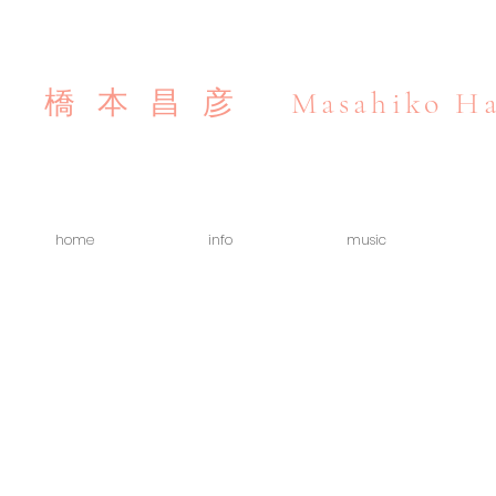
Masahiko Ha
橋本昌彦
home
info
music