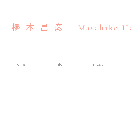
Masahiko Ha
橋本昌彦
home
info
music