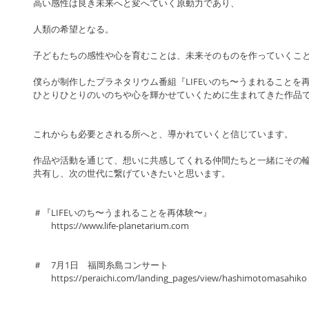
高い感性は良き未来へと変へていく原動力であり、
人類の希望となる。
子どもたちの感性や心を育むことは、未来そのものを作っていくこ
僕らが制作したプラネタリウム番組『LIFEいのち〜うまれることを
ひとりひとりのいのちや心を輝かせていくために生まれてきた作品
これからも必要とされる所へと、導かれていくと信じています。
作品や活動を通じて、想いに共感してくれる仲間たちと一緒にその
共有し、次の世代に繋げていきたいと思います。
＃『LIFEいのち〜うまれることを再体験〜』
　　https://www.life-planetarium.com
＃　7月1日　福岡糸島コンサート　
　　https://peraichi.com/landing_pages/view/hashimotomasahiko