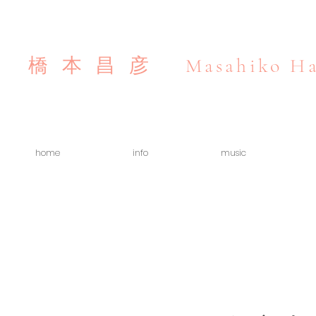
Masahiko Ha
橋本昌彦
home
info
music