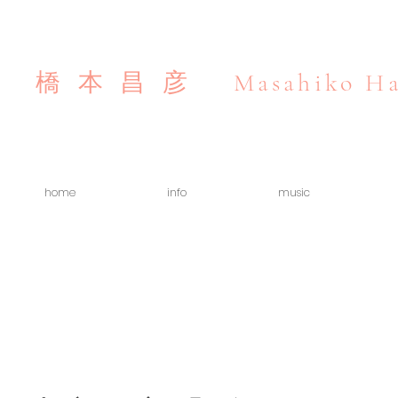
Masahiko Ha
橋本昌彦
home
info
music