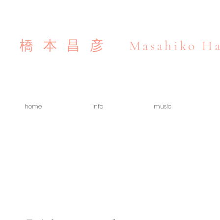
Masahiko Ha
橋本昌彦
home
info
music