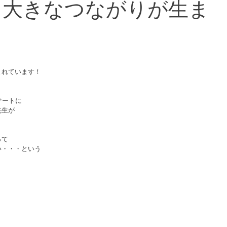
、大きなつながりが生ま
まれています！
サートに
先生が
って
い・・・という