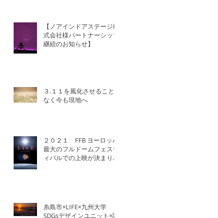
【ノアインドアステージ株
式会社様パートナーシップ
継続のお知らせ】
３.１１を風化させること
なく今も現地へ
２０２１ FFB ヨーロッパ
最大のフルドームフェステ
ィバルでの上映が決まりま
した！
糸島市×LIFE×九州大学
SDGsデザインユニット×認