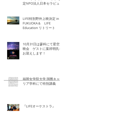
定NPO法人日本セラピュー
ティック協会×北洋建設
LIFE特別野外上映決定 in
FUKUOKA＆ LIFE
Education リトリート
10月31日は蓼科にて星空上
映会 ゲストに葉祥明氏を
お迎えします！
福岡女学院大学 国際キャ
リア学科にて特別講義
『LIFEオーケストラ』