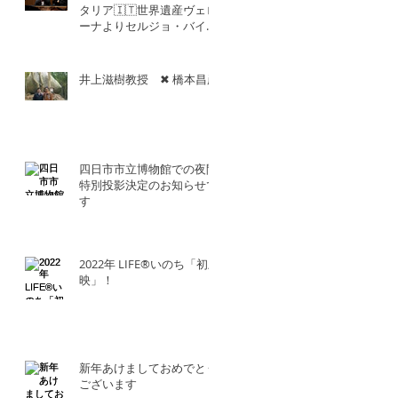
タリア🇮🇹世界遺産ヴェロ
ーナよりセルジョ・バイエ
ッタ氏との共演！！
井上滋樹教授 ✖︎ 橋本昌彦
四日市市立博物館での夜間
特別投影決定のお知らせで
す
2022年 LIFE®︎いのち「初上
映」！
新年あけましておめでとう
ございます