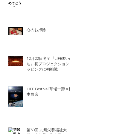
心のお掃除
12月22日冬至『LIFE®︎いの
ち』初プロジェクションマ
ッピングに初挑戦
LIFE Festival 草場一壽 × 橋
本昌彦
第50回 九州栄養福祉大