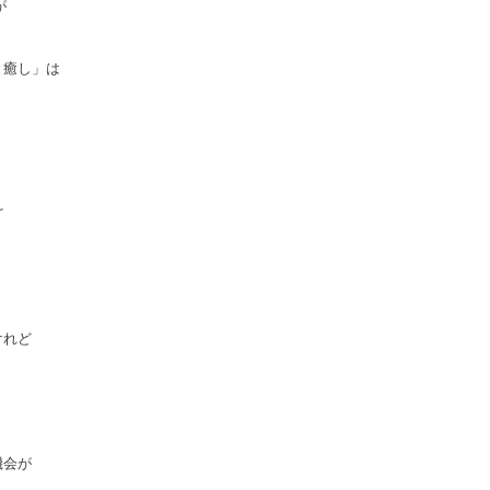
が
と癒し」は
ど
けれど
り
機会が