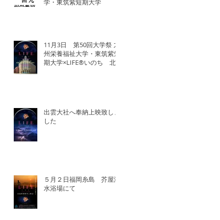
学・東筑紫短期大学
11月3日 第50回大学祭 九
州栄養福祉大学・東筑紫短
期大学×LIFE®︎いのち 北
九州SDGsマンス「いのち
の教育事業」
出雲大社へ奉納上映致しま
した
５月２日福岡糸島 芥屋海
水浴場にて