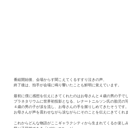
番組開始後、会場からす聞こえてくるすすり泣きの声、
終了後は、拍手が会場に鳴り響いたことも鮮明に覚えています。
最初に僕に感想を伝えにきてくれたのはお母さんと４歳の男の子で
プラネタリウムに世界初投影となる、レナートニルソン氏の胎児の
４歳の男の子が涙を流し、お母さんの手を握りしめてきたそうです
お母さんが声を震わせながら涙ながらにそのことを伝えにきてくれ
これからどんな物語がここギャラクシティから生まれてくるか楽し