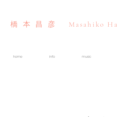
Masahiko Ha
橋本昌彦
home
info
music