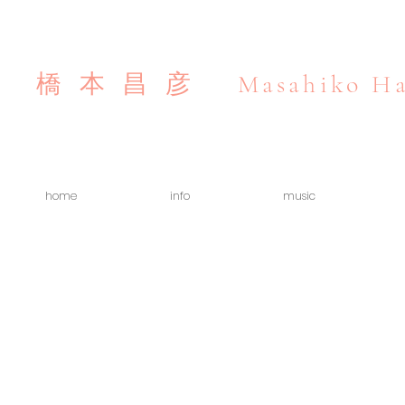
Masahiko Ha
橋本昌彦
home
info
music