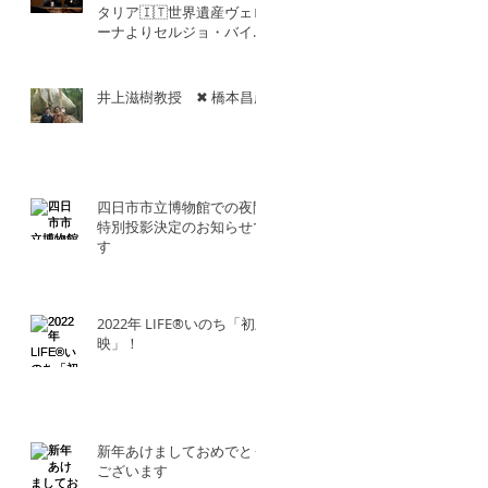
タリア🇮🇹世界遺産ヴェロ
ーナよりセルジョ・バイエ
ッタ氏との共演！！
井上滋樹教授 ✖︎ 橋本昌彦
四日市市立博物館での夜間
特別投影決定のお知らせで
す
2022年 LIFE®︎いのち「初上
映」！
新年あけましておめでとう
ございます