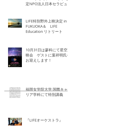
定NPO法人日本セラピュー
ティック協会×北洋建設
LIFE特別野外上映決定 in
FUKUOKA＆ LIFE
Education リトリート
10月31日は蓼科にて星空上
映会 ゲストに葉祥明氏を
お迎えします！
福岡女学院大学 国際キャ
リア学科にて特別講義
『LIFEオーケストラ』