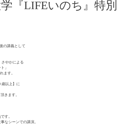
学『LIFEいのち』特別
最後の講義として
彦・さやかによる
ート」
されます。
０歳以上】に
て頂きます。
義です。
大事なシーンでの講演。