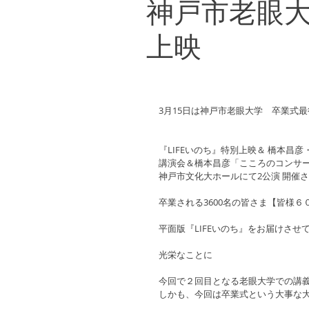
神戸市老眼大
上映
3月15日は神戸市老眼大学　卒業式
『LIFEいのち』特別上映＆ 橋本昌
講演会＆橋本昌彦「こころのコンサ
神戸市文化大ホールにて2公演 開催
卒業される3600名の皆さま【皆様６
平面版『LIFEいのち』をお届けさせ
光栄なことに
今回で２回目となる老眼大学での講
しかも、今回は卒業式という大事な