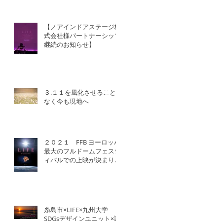
【ノアインドアステージ株
式会社様パートナーシップ
継続のお知らせ】
３.１１を風化させること
なく今も現地へ
２０２１ FFB ヨーロッパ
最大のフルドームフェステ
ィバルでの上映が決まりま
した！
糸島市×LIFE×九州大学
SDGsデザインユニット×認