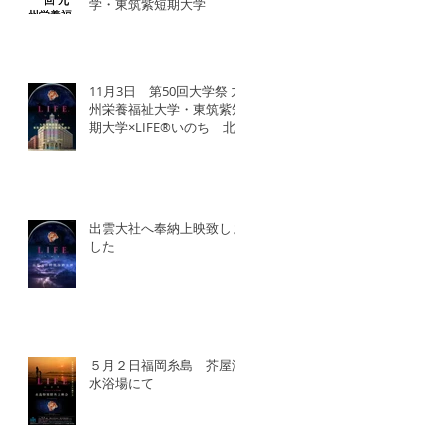
学・東筑紫短期大学
11月3日 第50回大学祭 九
州栄養福祉大学・東筑紫短
期大学×LIFE®︎いのち 北
九州SDGsマンス「いのち
の教育事業」
出雲大社へ奉納上映致しま
した
５月２日福岡糸島 芥屋海
水浴場にて