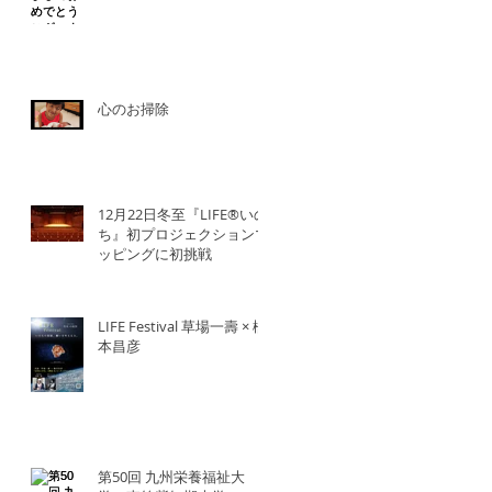
心のお掃除
12月22日冬至『LIFE®︎いの
ち』初プロジェクションマ
ッピングに初挑戦
LIFE Festival 草場一壽 × 橋
本昌彦
第50回 九州栄養福祉大