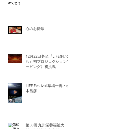
心のお掃除
12月22日冬至『LIFE®︎いの
ち』初プロジェクションマ
ッピングに初挑戦
LIFE Festival 草場一壽 × 橋
本昌彦
第50回 九州栄養福祉大