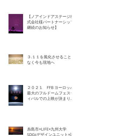
【ノアインドアステージ株
式会社様パートナーシップ
継続のお知らせ】
３.１１を風化させること
なく今も現地へ
２０２１ FFB ヨーロッパ
最大のフルドームフェステ
ィバルでの上映が決まりま
した！
糸島市×LIFE×九州大学
SDGsデザインユニット×認