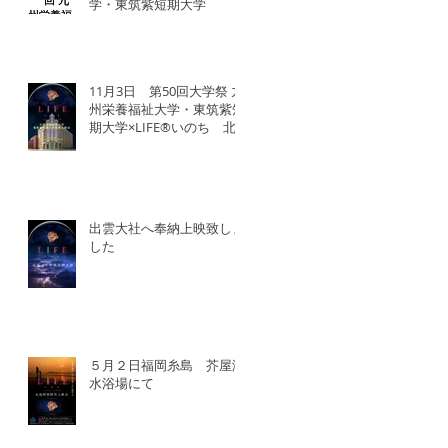
学・東筑紫短期大学
11月3日 第50回大学祭 九
州栄養福祉大学・東筑紫短
期大学×LIFE®︎いのち 北
九州SDGsマンス「いのち
の教育事業」
出雲大社へ奉納上映致しま
した
５月２日福岡糸島 芥屋海
水浴場にて