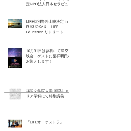
定NPO法人日本セラピュー
ティック協会×北洋建設
LIFE特別野外上映決定 in
FUKUOKA＆ LIFE
Education リトリート
10月31日は蓼科にて星空上
映会 ゲストに葉祥明氏を
お迎えします！
福岡女学院大学 国際キャ
リア学科にて特別講義
『LIFEオーケストラ』