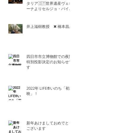
タリア🇮🇹世界遺産ヴェロ
ーナよりセルジョ・バイエ
ッタ氏との共演！！
井上滋樹教授 ✖︎ 橋本昌彦
四日市市立博物館での夜間
特別投影決定のお知らせで
す
2022年 LIFE®︎いのち「初上
映」！
新年あけましておめでとう
ございます