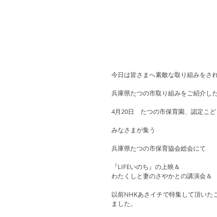
今日は皆さまへ素敵な取り組みをさ
兵庫県たつの市取り組みをご紹介し
4月20日　たつの市保育園、認定こ
みなさまが集う
兵庫県たつの市保育協会総会にて
『LIFEいのち』の上映＆
わたくしと妻のさやかとの講演会＆
以前NHKあさイチで特集して頂いた
ました。