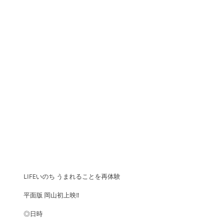
LIFEいのち うまれることを再体験
平面版 岡山初上映‼️
◎日時