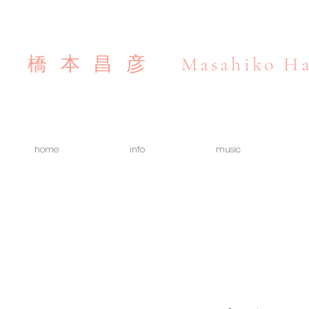
Masahiko Ha
橋本昌彦
home
info
music