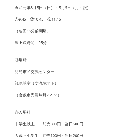
令和元年5月5日（日）・5月6日（月・祝）
①9:45　②10:45　③11:45
（各回15分前開場） 
※上映時間　25分
◎場所
児島市民交流センター　　
視聴覚室（交流棟地下）
（倉敷市児島味野2-2-38）
◎入場料
中学生以上　　前売300円・当日500円 
３歳～小学生　前売100円・当日200円